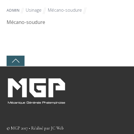
Usinage
Mécano-soudure
ADMIN
Mécano-soudure
©
MGP
2017 • Réalisé par
JC Web