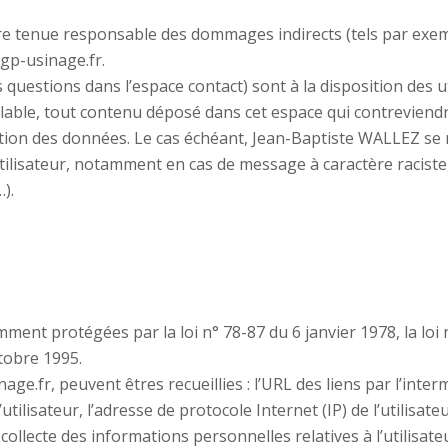
e tenue responsable des dommages indirects (tels par exem
mgp-usinage.fr.
s questions dans l’espace contact) sont à la disposition des 
ble, tout contenu déposé dans cet espace qui contreviendrai
tection des données. Le cas échéant, Jean-Baptiste WALLEZ se
’utilisateur, notamment en cas de message à caractère racist
).
nt protégées par la loi n° 78-87 du 6 janvier 1978, la loi n
tobre 1995.
age.fr, peuvent êtres recueillies : l’URL des liens par l’inter
ilisateur, l’adresse de protocole Internet (IP) de l’utilisateu
llecte des informations personnelles relatives à l’utilisate