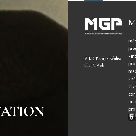
Mo
méc
pré
- in
©
MGP
2017 • Réalisé
pro
par
JC Web
mac
spé
tec
con
out
TATION
pro