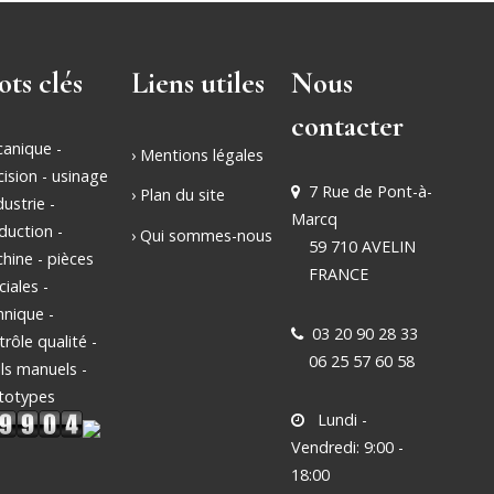
ts clés
Liens utiles
Nous
contacter
anique -
› Mentions légales
cision - usinage
7 Rue de Pont-à-
› Plan du site
dustrie -
Marcq
duction -
› Qui sommes-nous
59 710 AVELIN
hine - pièces
FRANCE
ciales -
hnique -
03 20 90 28 33
trôle qualité -
06 25 57 60 58
ils manuels -
totypes
Lundi -
Vendredi: 9:00 -
18:00